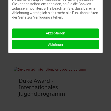
Offener Ganztag - OGTS
Sie können selbst entscheiden, ob Sie die Cookies
zulassen möchten. Bitte beachten Sie, dass bei einer
Ablehnung womöglich nicht mehr alle Funktionalitäten
der Seite zur Verfügung stehen.
Akzeptieren
GuGs Ahoi! Unser Hafen
Ablehnen
Duke Award -
Internationales
Jugendprogramm