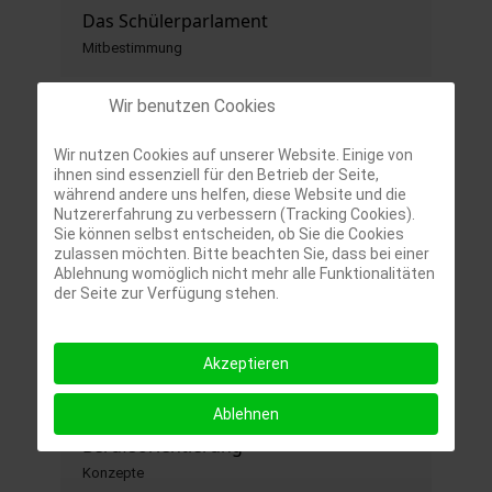
Das Schülerparlament
Mitbestimmung
Wir benutzen Cookies
Wir nutzen Cookies auf unserer Website. Einige von
Die Herz- und Hand-Stunde
ihnen sind essenziell für den Betrieb der Seite,
Konzepte, Mitbestimmung
während andere uns helfen, diese Website und die
Nutzererfahrung zu verbessern (Tracking Cookies).
Sie können selbst entscheiden, ob Sie die Cookies
zulassen möchten. Bitte beachten Sie, dass bei einer
Ablehnung womöglich nicht mehr alle Funktionalitäten
der Seite zur Verfügung stehen.
Grundschule Jg. 1-4
Fachunterricht
Akzeptieren
Ablehnen
Berufsorientierung
Konzepte